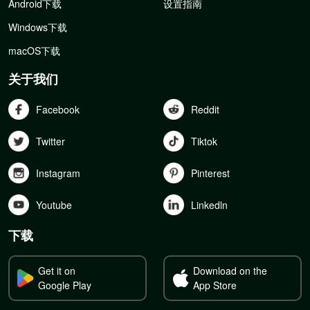
Android下载
设置指南
Windows下载
macOS下载
关于我们
Facebook
Reddit
Twitter
Tiktok
Instagram
Pinterest
Youtube
Linkedln
下载
Get it on
Download on the
Google Play
App Store